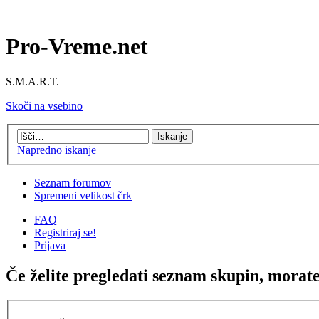
Pro-Vreme.net
S.M.A.R.T.
Skoči na vsebino
Napredno iskanje
Seznam forumov
Spremeni velikost črk
FAQ
Registriraj se!
Prijava
Če želite pregledati seznam skupin, morate b