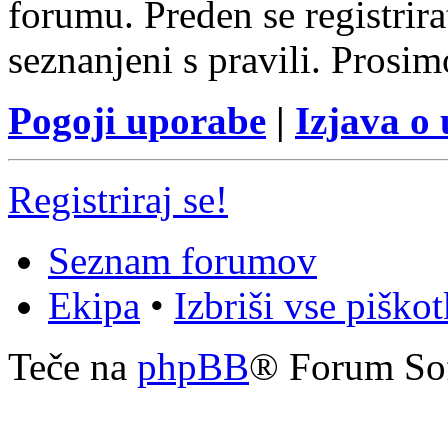
forumu. Preden se registrirat
seznanjeni s pravili. Prosim
Pogoji uporabe
|
Izjava o
Registriraj se!
Seznam forumov
Ekipa
•
Izbriši vse piško
Teče na
phpBB
® Forum So