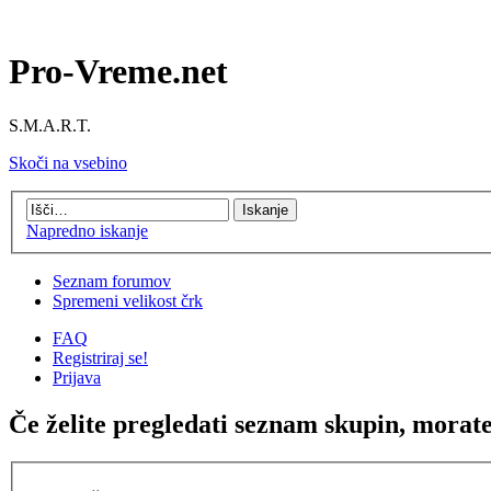
Pro-Vreme.net
S.M.A.R.T.
Skoči na vsebino
Napredno iskanje
Seznam forumov
Spremeni velikost črk
FAQ
Registriraj se!
Prijava
Če želite pregledati seznam skupin, morate b