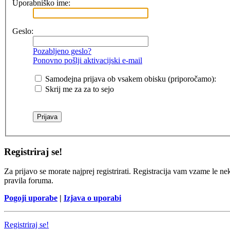
Uporabniško ime:
Geslo:
Pozabljeno geslo?
Ponovno pošlji aktivacijski e-mail
Samodejna prijava ob vsakem obisku (priporočamo):
Skrij me za za to sejo
Registriraj se!
Za prijavo se morate najprej registrirati. Registracija vam vzame le ne
pravila foruma.
Pogoji uporabe
|
Izjava o uporabi
Registriraj se!