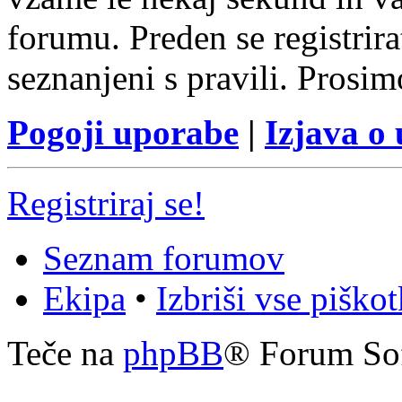
forumu. Preden se registrirat
seznanjeni s pravili. Prosim
Pogoji uporabe
|
Izjava o
Registriraj se!
Seznam forumov
Ekipa
•
Izbriši vse piško
Teče na
phpBB
® Forum So