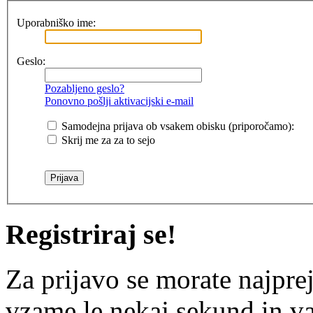
Uporabniško ime:
Geslo:
Pozabljeno geslo?
Ponovno pošlji aktivacijski e-mail
Samodejna prijava ob vsakem obisku (priporočamo):
Skrij me za za to sejo
Registriraj se!
Za prijavo se morate najprej
vzame le nekaj sekund in v