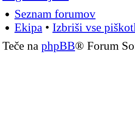
Seznam forumov
Ekipa
•
Izbriši vse piško
Teče na
phpBB
® Forum So