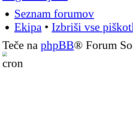
Seznam forumov
Ekipa
•
Izbriši vse piško
Teče na
phpBB
® Forum So