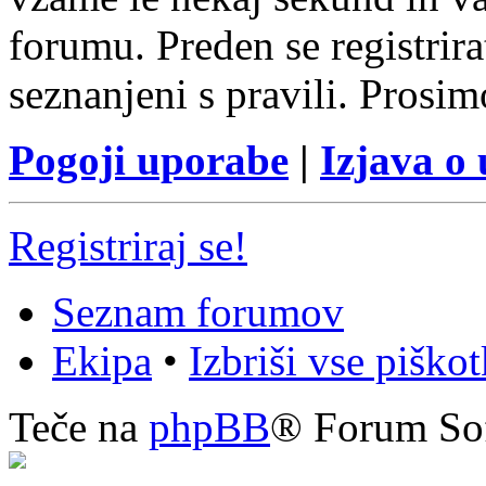
forumu. Preden se registrirat
seznanjeni s pravili. Prosim
Pogoji uporabe
|
Izjava o
Registriraj se!
Seznam forumov
Ekipa
•
Izbriši vse piško
Teče na
phpBB
® Forum So