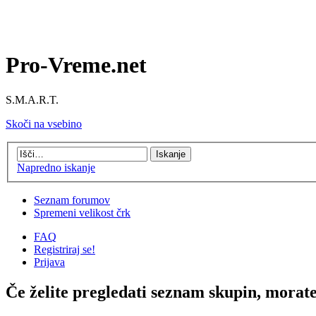
Pro-Vreme.net
S.M.A.R.T.
Skoči na vsebino
Napredno iskanje
Seznam forumov
Spremeni velikost črk
FAQ
Registriraj se!
Prijava
Če želite pregledati seznam skupin, morate b