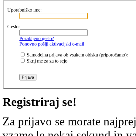
Uporabniško ime:
Geslo:
Pozabljeno geslo?
Ponovno pošlji aktivacijski e-mail
Samodejna prijava ob vsakem obisku (priporočamo):
Skrij me za za to sejo
Registriraj se!
Za prijavo se morate najprej
vzame le nekaj sekund in v