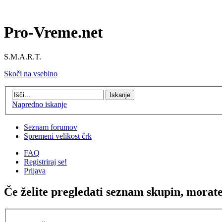
Pro-Vreme.net
S.M.A.R.T.
Skoči na vsebino
Napredno iskanje
Seznam forumov
Spremeni velikost črk
FAQ
Registriraj se!
Prijava
Če želite pregledati seznam skupin, morate b