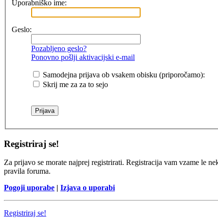
Uporabniško ime:
Geslo:
Pozabljeno geslo?
Ponovno pošlji aktivacijski e-mail
Samodejna prijava ob vsakem obisku (priporočamo):
Skrij me za za to sejo
Registriraj se!
Za prijavo se morate najprej registrirati. Registracija vam vzame le ne
pravila foruma.
Pogoji uporabe
|
Izjava o uporabi
Registriraj se!