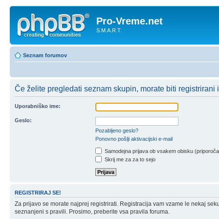
Pro-Vreme.net
S.M.A.R.T.
Seznam forumov
Če želite pregledati seznam skupin, morate biti registrirani in
Uporabniško ime:
Geslo:
Pozabljeno geslo?
Ponovno pošlji aktivacijski e-mail
Samodejna prijava ob vsakem obisku (priporoč
Skrij me za za to sejo
REGISTRIRAJ SE!
Za prijavo se morate najprej registrirati. Registracija vam vzame le nekaj sek
seznanjeni s pravili. Prosimo, preberite vsa pravila foruma.