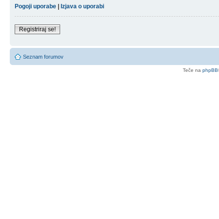
Pogoji uporabe
|
Izjava o uporabi
Registriraj se!
Seznam forumov
Teče na
phpBB