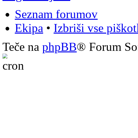
Seznam forumov
Ekipa
•
Izbriši vse piško
Teče na
phpBB
® Forum So