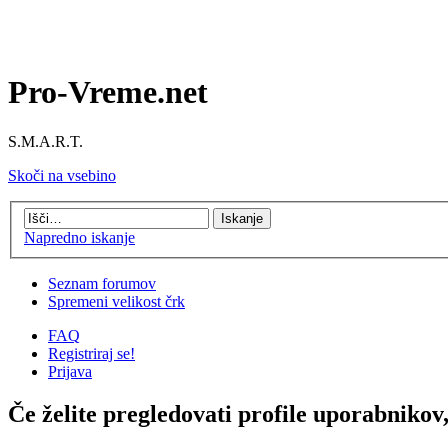
Pro-Vreme.net
S.M.A.R.T.
Skoči na vsebino
Napredno iskanje
Seznam forumov
Spremeni velikost črk
FAQ
Registriraj se!
Prijava
Če želite pregledovati profile uporabnikov, 