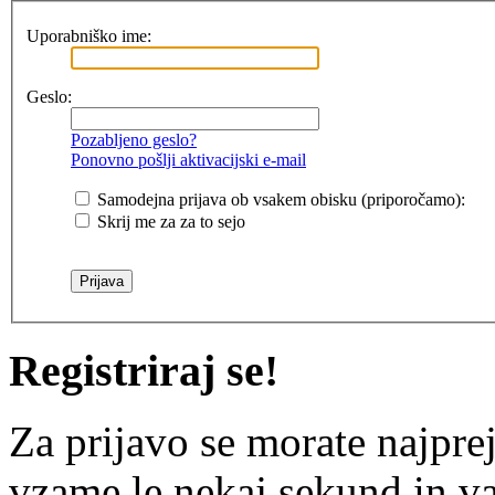
Uporabniško ime:
Geslo:
Pozabljeno geslo?
Ponovno pošlji aktivacijski e-mail
Samodejna prijava ob vsakem obisku (priporočamo):
Skrij me za za to sejo
Registriraj se!
Za prijavo se morate najprej
vzame le nekaj sekund in v