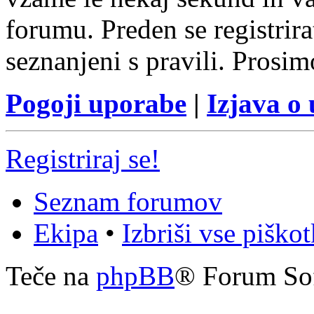
forumu. Preden se registrirat
seznanjeni s pravili. Prosim
Pogoji uporabe
|
Izjava o
Registriraj se!
Seznam forumov
Ekipa
•
Izbriši vse piško
Teče na
phpBB
® Forum So