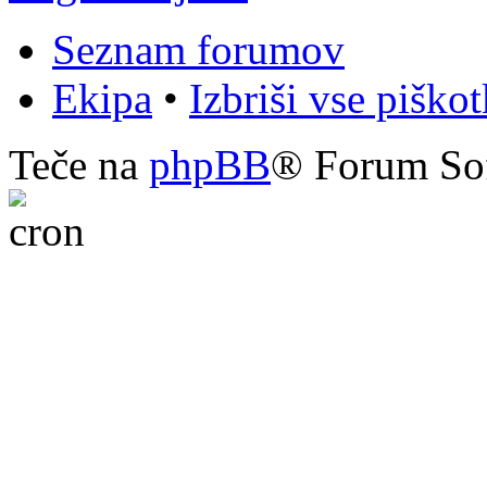
Seznam forumov
Ekipa
•
Izbriši vse piško
Teče na
phpBB
® Forum So