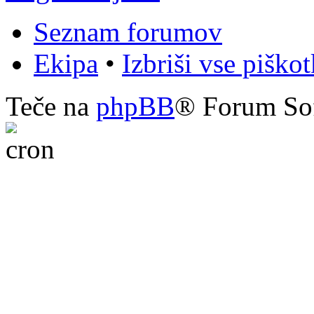
Seznam forumov
Ekipa
•
Izbriši vse piško
Teče na
phpBB
® Forum So