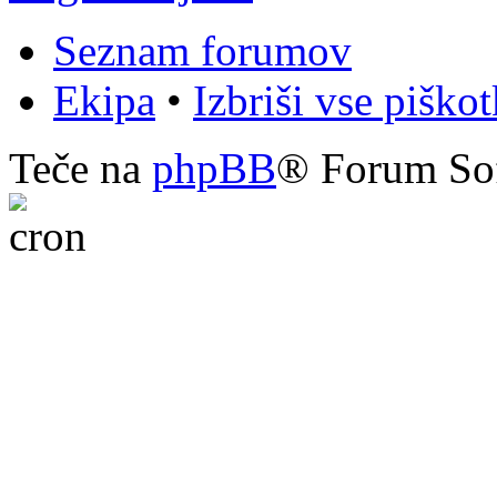
Seznam forumov
Ekipa
•
Izbriši vse piško
Teče na
phpBB
® Forum So