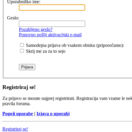
Uporabniško ime:
Geslo:
Pozabljeno geslo?
Ponovno pošlji aktivacijski e-mail
Samodejna prijava ob vsakem obisku (priporočamo):
Skrij me za za to sejo
Registriraj se!
Za prijavo se morate najprej registrirati. Registracija vam vzame le ne
pravila foruma.
Pogoji uporabe
|
Izjava o uporabi
Registriraj se!