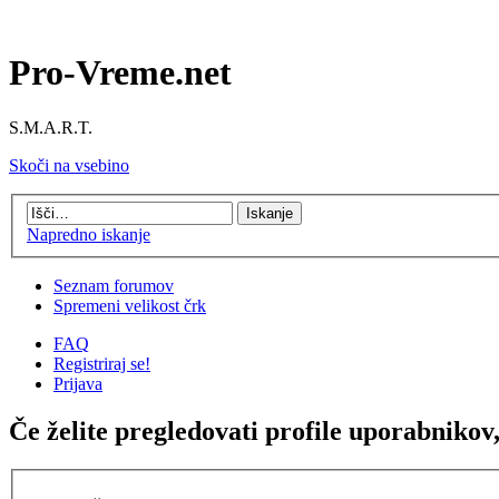
Pro-Vreme.net
S.M.A.R.T.
Skoči na vsebino
Napredno iskanje
Seznam forumov
Spremeni velikost črk
FAQ
Registriraj se!
Prijava
Če želite pregledovati profile uporabnikov, 