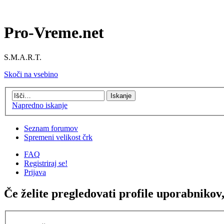
Pro-Vreme.net
S.M.A.R.T.
Skoči na vsebino
Napredno iskanje
Seznam forumov
Spremeni velikost črk
FAQ
Registriraj se!
Prijava
Če želite pregledovati profile uporabnikov, 