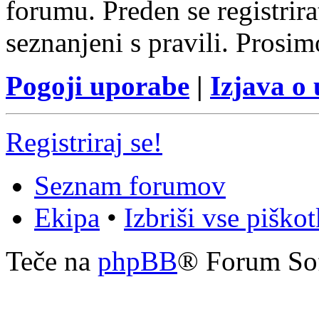
forumu. Preden se registrirat
seznanjeni s pravili. Prosim
Pogoji uporabe
|
Izjava o
Registriraj se!
Seznam forumov
Ekipa
•
Izbriši vse piško
Teče na
phpBB
® Forum So