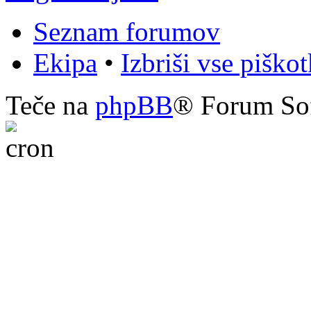
Seznam forumov
Ekipa
•
Izbriši vse piško
Teče na
phpBB
® Forum So