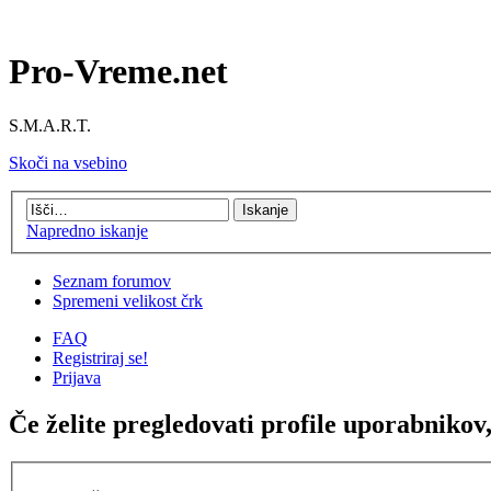
Pro-Vreme.net
S.M.A.R.T.
Skoči na vsebino
Napredno iskanje
Seznam forumov
Spremeni velikost črk
FAQ
Registriraj se!
Prijava
Če želite pregledovati profile uporabnikov, 