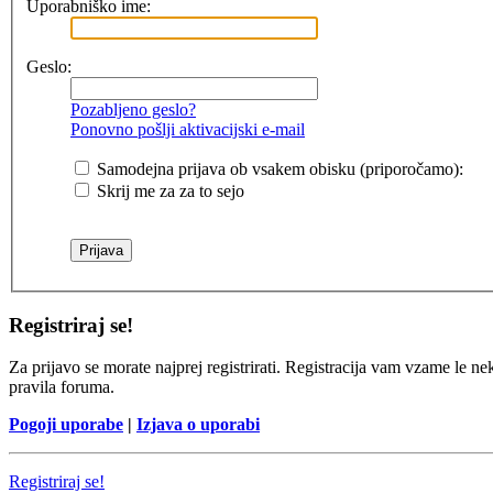
Uporabniško ime:
Geslo:
Pozabljeno geslo?
Ponovno pošlji aktivacijski e-mail
Samodejna prijava ob vsakem obisku (priporočamo):
Skrij me za za to sejo
Registriraj se!
Za prijavo se morate najprej registrirati. Registracija vam vzame le ne
pravila foruma.
Pogoji uporabe
|
Izjava o uporabi
Registriraj se!