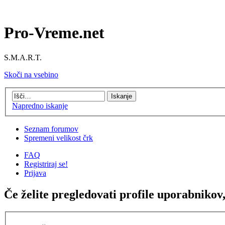
Pro-Vreme.net
S.M.A.R.T.
Skoči na vsebino
Napredno iskanje
Seznam forumov
Spremeni velikost črk
FAQ
Registriraj se!
Prijava
Če želite pregledovati profile uporabnikov, 