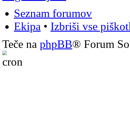
Seznam forumov
Ekipa
•
Izbriši vse piško
Teče na
phpBB
® Forum So