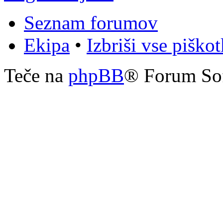
Seznam forumov
Ekipa
•
Izbriši vse piško
Teče na
phpBB
® Forum So