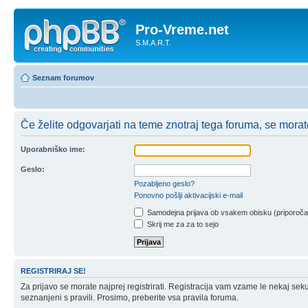
Pro-Vreme.net
S.M.A.R.T.
Seznam forumov
Če želite odgovarjati na teme znotraj tega foruma, se morate 
Uporabniško ime:
Geslo:
Pozabljeno geslo?
Ponovno pošlji aktivacijski e-mail
Samodejna prijava ob vsakem obisku (priporoč
Skrij me za za to sejo
REGISTRIRAJ SE!
Za prijavo se morate najprej registrirati. Registracija vam vzame le nekaj sek
seznanjeni s pravili. Prosimo, preberite vsa pravila foruma.