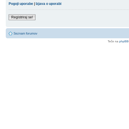
Pogoji uporabe
|
Izjava o uporabi
Registriraj se!
Seznam forumov
Teče na
phpBB