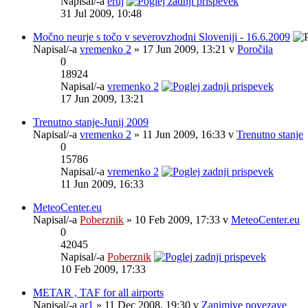
Napisal/-a
eruj
31 Jul 2009, 10:48
Močno neurje s točo v severovzhodni Sloveniji - 16.6.2009
Napisal/-a
vremenko 2
» 17 Jun 2009, 13:21 v
Poročila
0
18924
Napisal/-a
vremenko 2
17 Jun 2009, 13:21
Trenutno stanje-Junij 2009
Napisal/-a
vremenko 2
» 11 Jun 2009, 16:33 v
Trenutno stanje
0
15786
Napisal/-a
vremenko 2
11 Jun 2009, 16:33
MeteoCenter.eu
Napisal/-a
Poberznik
» 10 Feb 2009, 17:33 v
MeteoCenter.eu
0
42045
Napisal/-a
Poberznik
10 Feb 2009, 17:33
METAR , TAF for all airports
Napisal/-a
ar1
» 11 Dec 2008, 19:30 v
Zanimive povezave