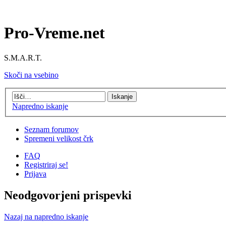
Pro-Vreme.net
S.M.A.R.T.
Skoči na vsebino
Napredno iskanje
Seznam forumov
Spremeni velikost črk
FAQ
Registriraj se!
Prijava
Neodgovorjeni prispevki
Nazaj na napredno iskanje