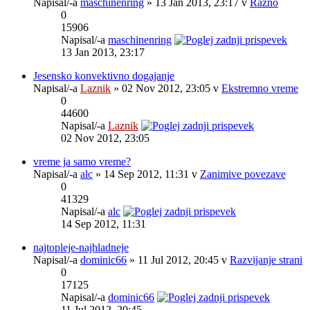
Napisal/-a
maschinenring
» 13 Jan 2013, 23:17 v
Razno
0
15906
Napisal/-a
maschinenring
13 Jan 2013, 23:17
Jesensko konvektivno dogajanje
Napisal/-a
Laznik
» 02 Nov 2012, 23:05 v
Ekstremno vreme
0
44600
Napisal/-a
Laznik
02 Nov 2012, 23:05
vreme ja samo vreme?
Napisal/-a
alc
» 14 Sep 2012, 11:31 v
Zanimive povezave
0
41329
Napisal/-a
alc
14 Sep 2012, 11:31
najtopleje-najhladneje
Napisal/-a
dominic66
» 11 Jul 2012, 20:45 v
Razvijanje strani
0
17125
Napisal/-a
dominic66
11 Jul 2012, 20:45