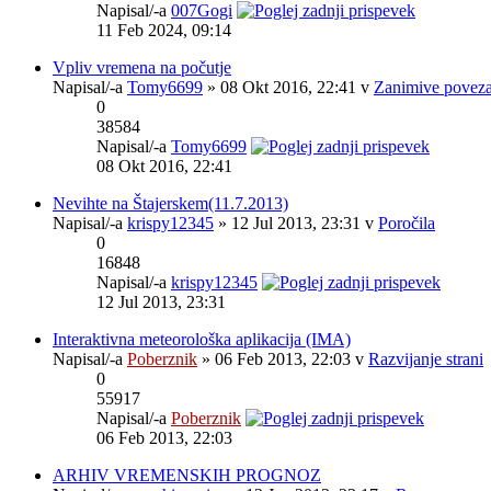
Napisal/-a
007Gogi
11 Feb 2024, 09:14
Vpliv vremena na počutje
Napisal/-a
Tomy6699
» 08 Okt 2016, 22:41 v
Zanimive povez
0
38584
Napisal/-a
Tomy6699
08 Okt 2016, 22:41
Nevihte na Štajerskem(11.7.2013)
Napisal/-a
krispy12345
» 12 Jul 2013, 23:31 v
Poročila
0
16848
Napisal/-a
krispy12345
12 Jul 2013, 23:31
Interaktivna meteorološka aplikacija (IMA)
Napisal/-a
Poberznik
» 06 Feb 2013, 22:03 v
Razvijanje strani
0
55917
Napisal/-a
Poberznik
06 Feb 2013, 22:03
ARHIV VREMENSKIH PROGNOZ