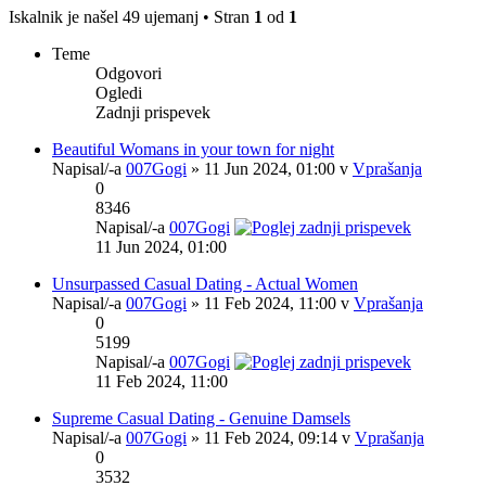
Iskalnik je našel 49 ujemanj • Stran
1
od
1
Teme
Odgovori
Ogledi
Zadnji prispevek
Beautiful Womans in your town for night
Napisal/-a
007Gogi
» 11 Jun 2024, 01:00 v
Vprašanja
0
8346
Napisal/-a
007Gogi
11 Jun 2024, 01:00
Unsurpassed Сasual Dating - Actual Women
Napisal/-a
007Gogi
» 11 Feb 2024, 11:00 v
Vprašanja
0
5199
Napisal/-a
007Gogi
11 Feb 2024, 11:00
Supreme Сasual Dating - Genuine Damsels
Napisal/-a
007Gogi
» 11 Feb 2024, 09:14 v
Vprašanja
0
3532