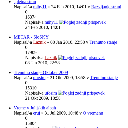
spletna stran
Napisal/-a
mihy11
» 24 Feb 2010, 14:01 v
Razvijanje strani
0
16374
Napisal/-a
mihy11
24 Feb 2010, 14:01
METAR - SloSKY
Napisal/-a
Laznik
» 08 Jan 2010, 22:58 v
Trenutno stanje
0
17909
Napisal/-a
Laznik
08 Jan 2010, 22:58
Trenutno stanje-Oktober 2009
Napisal/-a
ufosim
» 21 Okt 2009, 18:58 v
Trenutno stanje
0
15310
Napisal/-a
ufosim
21 Okt 2009, 18:58
Vreme v Julijskih alpah
Napisal/-a
eruj
» 31 Jul 2009, 10:48 v
O vremenu
0
15804