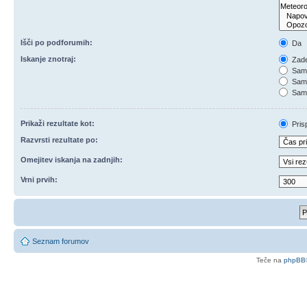
Išči po podforumih:
Da
Iskanje znotraj:
Zade
Samo
Samo
Samo
Prikaži rezultate kot:
Pris
Razvrsti rezultate po:
Omejitev iskanja na zadnjih:
Vrni prvih:
Seznam forumov
Teče na
phpBB