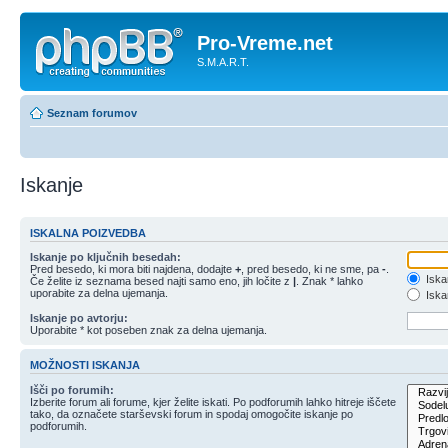
Pro-Vreme.net
S.M.A.R.T.
Seznam forumov
Iskanje
ISKALNA POIZVEDBA
Iskanje po ključnih besedah:
Pred besedo, ki mora biti najdena, dodajte
+
, pred besedo, ki ne sme, pa
-
.
Iska
Če želite iz seznama besed najti samo eno, jih ločite z
|
. Znak * lahko
uporabite za delna ujemanja.
Iskan
Iskanje po avtorju:
Uporabite * kot poseben znak za delna ujemanja.
MOŽNOSTI ISKANJA
Išči po forumih:
Izberite forum ali forume, kjer želite iskati. Po podforumih lahko hitreje iščete
tako, da označete starševski forum in spodaj omogočite iskanje po
podforumih.