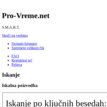
Pro-Vreme.net
S.M.A.R.T.
Skoči na vsebino
Seznam forumov
Spremeni velikost črk
FAQ
Registriraj se!
Prijava
Iskanje
Iskalna poizvedba
Iskanje po ključnih besedah: