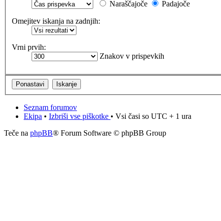
Naraščajoče
Padajoče
Omejitev iskanja na zadnjih:
Vrni prvih:
Znakov v prispevkih
Seznam forumov
Ekipa
•
Izbriši vse piškotke
• Vsi časi so UTC + 1 ura
Teče na
phpBB
® Forum Software © phpBB Group