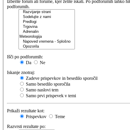
Izberite forum ali forume, kjer želite iskati. Po podforumih lahko h
podforumih.
Išči po podforumih:
Da
Ne
Iskanje znotraj:
Zadeve prispevkov in besedilo sporočil
Samo besedilo sporočila
Samo naslovi tem
Samo prvi prispevek v temi
Prikaži rezultate kot:
Prispevkov
Teme
Razvrsti rezultate po: