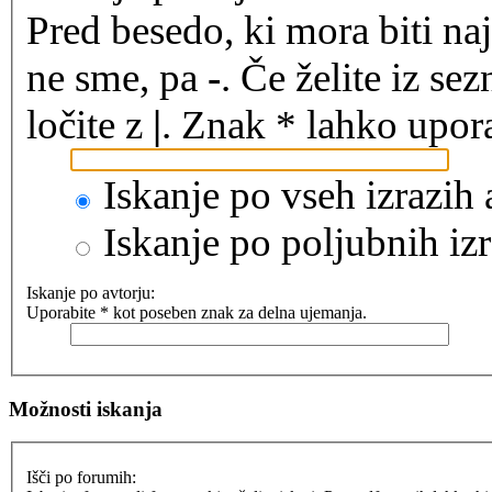
Pred besedo, ki mora biti na
ne sme, pa
-
. Če želite iz se
ločite z
|
. Znak * lahko upora
Iskanje po vseh izrazih
Iskanje po poljubnih izr
Iskanje po avtorju:
Uporabite * kot poseben znak za delna ujemanja.
Možnosti iskanja
Išči po forumih: