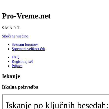
Pro-Vreme.net
S.M.A.R.T.
Skoči na vsebino
Seznam forumov
Spremeni velikost črk
FAQ
Registriraj se!
Prijava
Iskanje
Iskalna poizvedba
Iskanje po ključnih besedah: