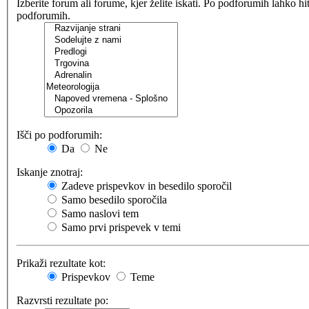
Izberite forum ali forume, kjer želite iskati. Po podforumih lahko h
podforumih.
Išči po podforumih:
Da
Ne
Iskanje znotraj:
Zadeve prispevkov in besedilo sporočil
Samo besedilo sporočila
Samo naslovi tem
Samo prvi prispevek v temi
Prikaži rezultate kot:
Prispevkov
Teme
Razvrsti rezultate po: