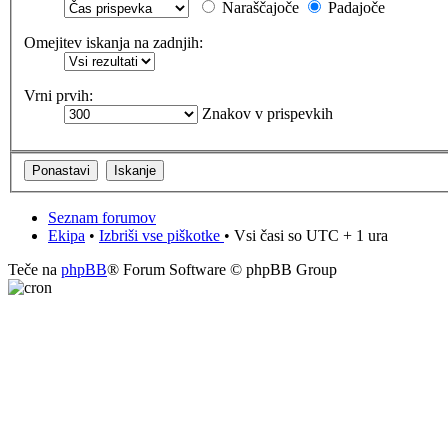
Naraščajoče
Padajoče
Omejitev iskanja na zadnjih:
Vrni prvih:
Znakov v prispevkih
Seznam forumov
Ekipa
•
Izbriši vse piškotke
• Vsi časi so UTC + 1 ura
Teče na
phpBB
® Forum Software © phpBB Group