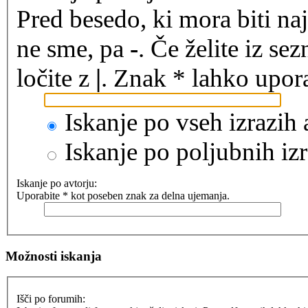
Pred besedo, ki mora biti na
ne sme, pa
-
. Če želite iz se
ločite z
|
. Znak * lahko upora
Iskanje po vseh izrazih
Iskanje po poljubnih izr
Iskanje po avtorju:
Uporabite * kot poseben znak za delna ujemanja.
Možnosti iskanja
Išči po forumih: