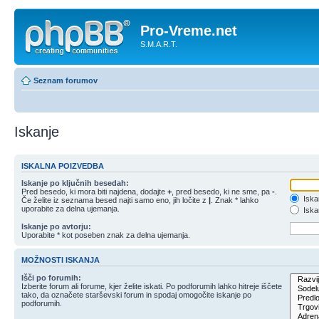
Pro-Vreme.net
S.M.A.R.T.
Seznam forumov
Iskanje
ISKALNA POIZVEDBA
Iskanje po ključnih besedah:
Pred besedo, ki mora biti najdena, dodajte
+
, pred besedo, ki ne sme, pa
-
.
Iska
Če želite iz seznama besed najti samo eno, jih ločite z
|
. Znak * lahko
uporabite za delna ujemanja.
Iskan
Iskanje po avtorju:
Uporabite * kot poseben znak za delna ujemanja.
MOŽNOSTI ISKANJA
Išči po forumih:
Izberite forum ali forume, kjer želite iskati. Po podforumih lahko hitreje iščete
tako, da označete starševski forum in spodaj omogočite iskanje po
podforumih.