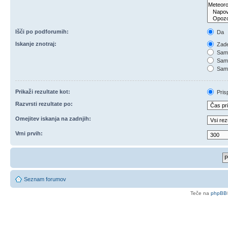
Išči po podforumih:
Da
Iskanje znotraj:
Zade
Samo
Samo
Samo
Prikaži rezultate kot:
Pris
Razvrsti rezultate po:
Omejitev iskanja na zadnjih:
Vrni prvih:
Seznam forumov
Teče na
phpBB