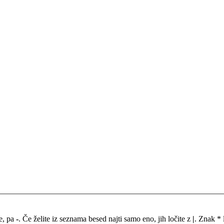
me, pa
-
. Če želite iz seznama besed najti samo eno, jih ločite z
|
. Znak * 