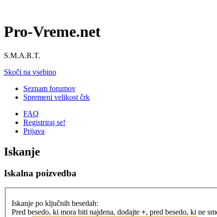
Pro-Vreme.net
S.M.A.R.T.
Skoči na vsebino
Seznam forumov
Spremeni velikost črk
FAQ
Registriraj se!
Prijava
Iskanje
Iskalna poizvedba
Iskanje po ključnih besedah:
Pred besedo, ki mora biti najdena, dodajte
+
, pred besedo, ki ne s