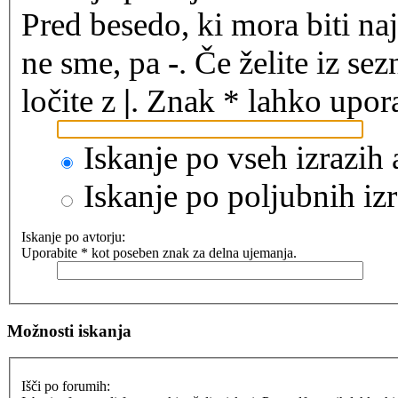
Pred besedo, ki mora biti na
ne sme, pa
-
. Če želite iz se
ločite z
|
. Znak * lahko upora
Iskanje po vseh izrazih
Iskanje po poljubnih izr
Iskanje po avtorju:
Uporabite * kot poseben znak za delna ujemanja.
Možnosti iskanja
Išči po forumih: