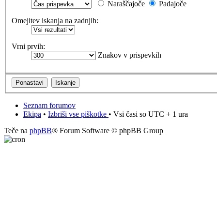
Naraščajoče
Padajoče
Omejitev iskanja na zadnjih:
Vrni prvih:
Znakov v prispevkih
Seznam forumov
Ekipa
•
Izbriši vse piškotke
• Vsi časi so UTC + 1 ura
Teče na
phpBB
® Forum Software © phpBB Group