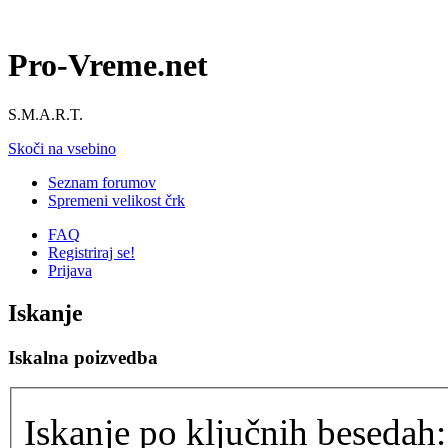
Pro-Vreme.net
S.M.A.R.T.
Skoči na vsebino
Seznam forumov
Spremeni velikost črk
FAQ
Registriraj se!
Prijava
Iskanje
Iskalna poizvedba
Iskanje po ključnih besedah: