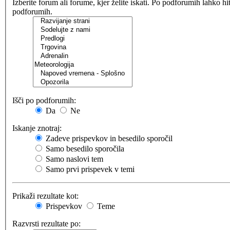
Izberite forum ali forume, kjer želite iskati. Po podforumih lahko h
podforumih.
Išči po podforumih:
Da
Ne
Iskanje znotraj:
Zadeve prispevkov in besedilo sporočil
Samo besedilo sporočila
Samo naslovi tem
Samo prvi prispevek v temi
Prikaži rezultate kot:
Prispevkov
Teme
Razvrsti rezultate po: