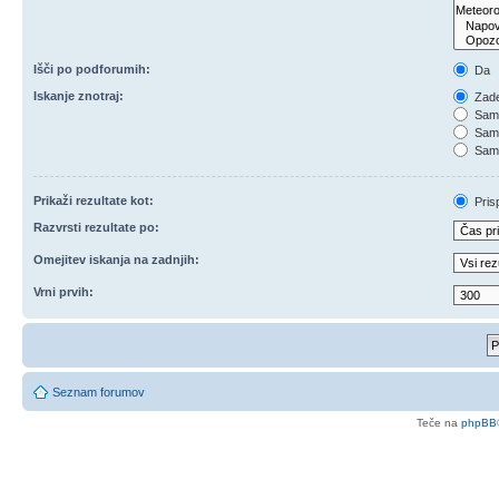
Išči po podforumih:
Da
Iskanje znotraj:
Zade
Samo
Samo
Samo
Prikaži rezultate kot:
Pris
Razvrsti rezultate po:
Omejitev iskanja na zadnjih:
Vrni prvih:
Seznam forumov
Teče na
phpBB