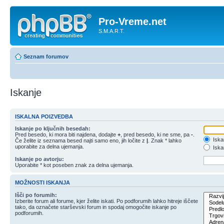
Pro-Vreme.net
S.M.A.R.T.
Seznam forumov
Iskanje
ISKALNA POIZVEDBA
Iskanje po ključnih besedah:
Pred besedo, ki mora biti najdena, dodajte
+
, pred besedo, ki ne sme, pa
-
.
Iska
Če želite iz seznama besed najti samo eno, jih ločite z
|
. Znak * lahko
uporabite za delna ujemanja.
Iskan
Iskanje po avtorju:
Uporabite * kot poseben znak za delna ujemanja.
MOŽNOSTI ISKANJA
Išči po forumih:
Izberite forum ali forume, kjer želite iskati. Po podforumih lahko hitreje iščete
tako, da označete starševski forum in spodaj omogočite iskanje po
podforumih.