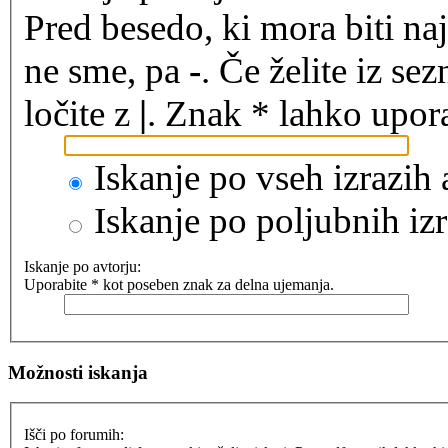
Pred besedo, ki mora biti na
ne sme, pa
-
. Če želite iz se
ločite z
|
. Znak * lahko upora
Iskanje po vseh izrazih
Iskanje po poljubnih izr
Iskanje po avtorju:
Uporabite * kot poseben znak za delna ujemanja.
Možnosti iskanja
Išči po forumih: