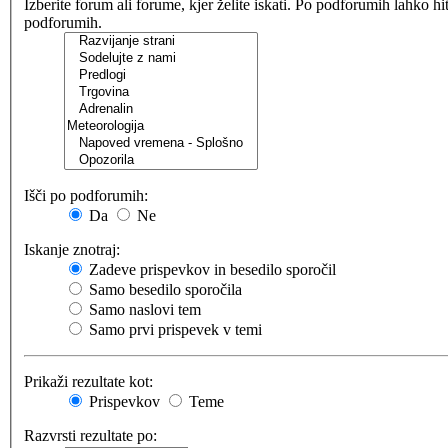
Izberite forum ali forume, kjer želite iskati. Po podforumih lahko h
podforumih.
Išči po podforumih:
Da
Ne
Iskanje znotraj:
Zadeve prispevkov in besedilo sporočil
Samo besedilo sporočila
Samo naslovi tem
Samo prvi prispevek v temi
Prikaži rezultate kot:
Prispevkov
Teme
Razvrsti rezultate po: