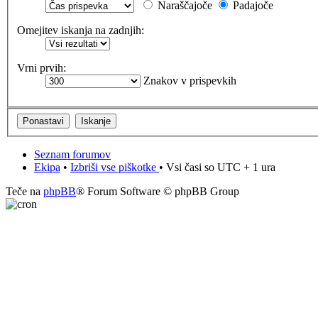
Naraščajoče
Padajoče
Omejitev iskanja na zadnjih:
Vrni prvih:
Znakov v prispevkih
Seznam forumov
Ekipa
•
Izbriši vse piškotke
• Vsi časi so UTC + 1 ura
Teče na
phpBB
® Forum Software © phpBB Group