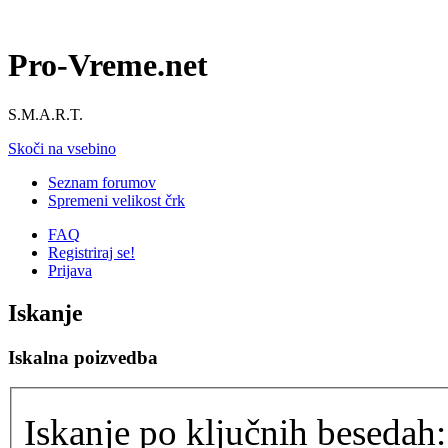
Pro-Vreme.net
S.M.A.R.T.
Skoči na vsebino
Seznam forumov
Spremeni velikost črk
FAQ
Registriraj se!
Prijava
Iskanje
Iskalna poizvedba
Iskanje po ključnih besedah: