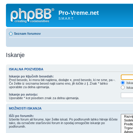
Pro-Vreme.net
S.M.A.R.T.
Seznam forumov
Iskanje
ISKALNA POIZVEDBA
Iskanje po ključnih besedah:
Pred besedo, ki mora biti najdena, dodajte
+
, pred besedo, ki ne sme, pa
-
.
Iska
Če želite iz seznama besed najti samo eno, jih ločite z
|
. Znak * lahko
uporabite za delna ujemanja.
Iskan
Iskanje po avtorju:
Uporabite * kot poseben znak za delna ujemanja.
MOŽNOSTI ISKANJA
Išči po forumih:
Izberite forum ali forume, kjer želite iskati. Po podforumih lahko hitreje iščete
tako, da označete starševski forum in spodaj omogočite iskanje po
podforumih.