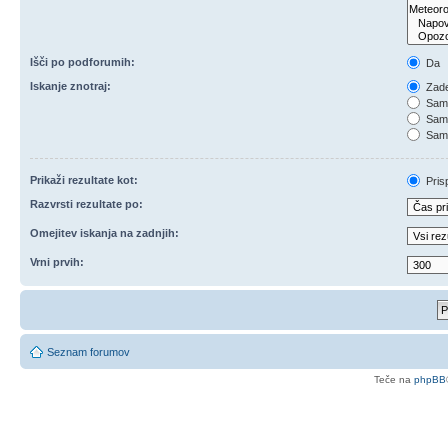
Išči po podforumih:
Da
Iskanje znotraj:
Zade
Samo
Samo
Samo
Prikaži rezultate kot:
Pris
Razvrsti rezultate po:
Omejitev iskanja na zadnjih:
Vrni prvih:
Seznam forumov
Teče na
phpBB