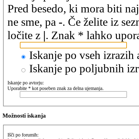
Pred besedo, ki mora biti na
ne sme, pa
-
. Če želite iz se
ločite z
|
. Znak * lahko upora
Iskanje po vseh izrazih
Iskanje po poljubnih izr
Iskanje po avtorju:
Uporabite * kot poseben znak za delna ujemanja.
Možnosti iskanja
Išči po forumih: