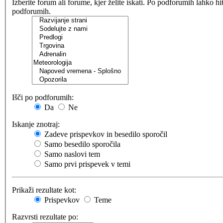
Izberite forum ali forume, kjer želite iskati. Po podforumih lahko h
podforumih.
Išči po podforumih:
Da
Ne
Iskanje znotraj:
Zadeve prispevkov in besedilo sporočil
Samo besedilo sporočila
Samo naslovi tem
Samo prvi prispevek v temi
Prikaži rezultate kot:
Prispevkov
Teme
Razvrsti rezultate po: