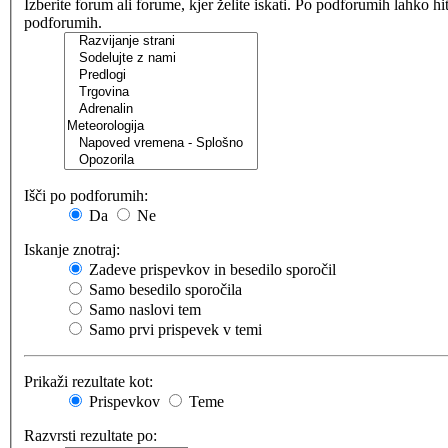
Izberite forum ali forume, kjer želite iskati. Po podforumih lahko h
podforumih.
Išči po podforumih:
Da
Ne
Iskanje znotraj:
Zadeve prispevkov in besedilo sporočil
Samo besedilo sporočila
Samo naslovi tem
Samo prvi prispevek v temi
Prikaži rezultate kot:
Prispevkov
Teme
Razvrsti rezultate po: