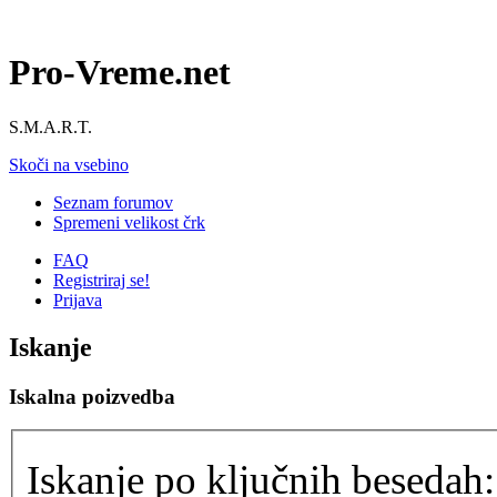
Pro-Vreme.net
S.M.A.R.T.
Skoči na vsebino
Seznam forumov
Spremeni velikost črk
FAQ
Registriraj se!
Prijava
Iskanje
Iskalna poizvedba
Iskanje po ključnih besedah: