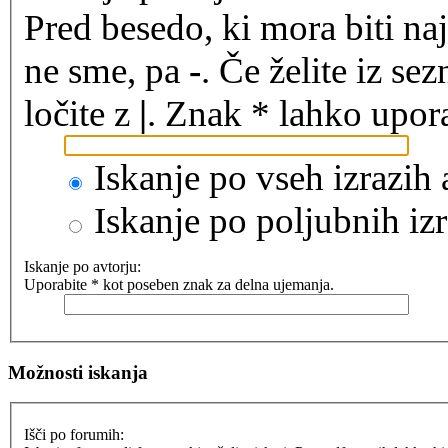
Pred besedo, ki mora biti na
ne sme, pa
-
. Če želite iz se
ločite z
|
. Znak * lahko upora
Iskanje po vseh izrazih
Iskanje po poljubnih izr
Iskanje po avtorju:
Uporabite * kot poseben znak za delna ujemanja.
Možnosti iskanja
Išči po forumih: