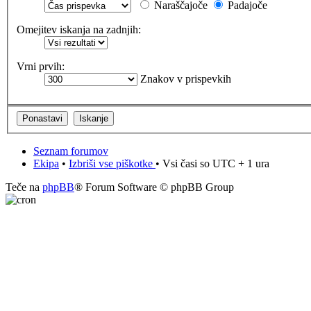
Naraščajoče
Padajoče
Omejitev iskanja na zadnjih:
Vrni prvih:
Znakov v prispevkih
Seznam forumov
Ekipa
•
Izbriši vse piškotke
• Vsi časi so UTC + 1 ura
Teče na
phpBB
® Forum Software © phpBB Group