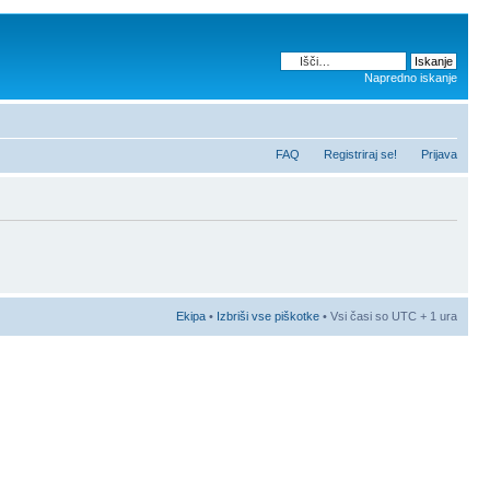
Napredno iskanje
FAQ
Registriraj se!
Prijava
Ekipa
•
Izbriši vse piškotke
• Vsi časi so UTC + 1 ura