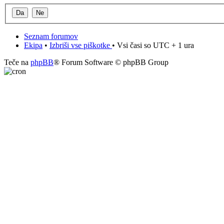
Seznam forumov
Ekipa
•
Izbriši vse piškotke
• Vsi časi so UTC + 1 ura
Teče na
phpBB
® Forum Software © phpBB Group