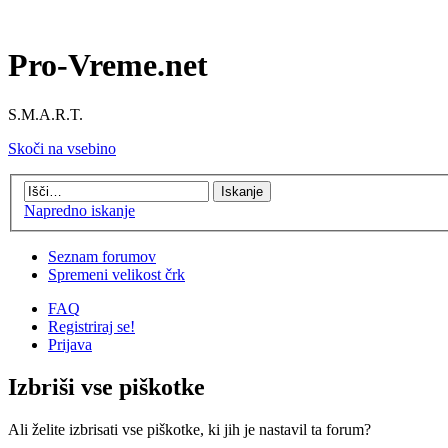
Pro-Vreme.net
S.M.A.R.T.
Skoči na vsebino
Napredno iskanje
Seznam forumov
Spremeni velikost črk
FAQ
Registriraj se!
Prijava
Izbriši vse piškotke
Ali želite izbrisati vse piškotke, ki jih je nastavil ta forum?