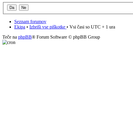
Seznam forumov
Ekipa
•
Izbriši vse piškotke
• Vsi časi so UTC + 1 ura
Teče na
phpBB
® Forum Software © phpBB Group