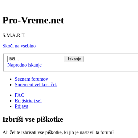
Pro-Vreme.net
S.M.A.R.T.
Skoči na vsebino
Napredno iskanje
Seznam forumov
Spremeni velikost črk
FAQ
Registriraj se!
Prijava
Izbriši vse piškotke
Ali želite izbrisati vse piškotke, ki jih je nastavil ta forum?