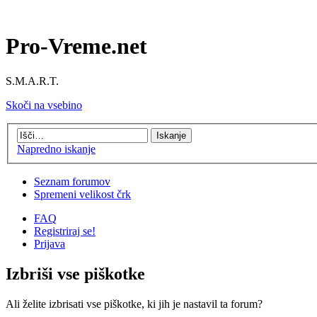
Pro-Vreme.net
S.M.A.R.T.
Skoči na vsebino
Napredno iskanje
Seznam forumov
Spremeni velikost črk
FAQ
Registriraj se!
Prijava
Izbriši vse piškotke
Ali želite izbrisati vse piškotke, ki jih je nastavil ta forum?