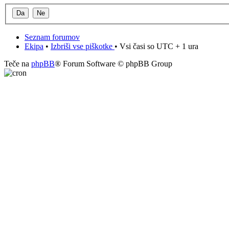
Seznam forumov
Ekipa
•
Izbriši vse piškotke
• Vsi časi so UTC + 1 ura
Teče na
phpBB
® Forum Software © phpBB Group