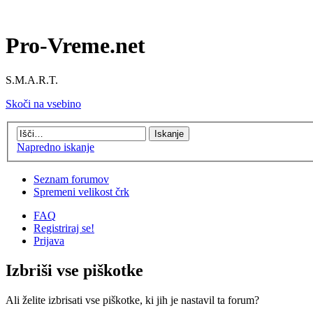
Pro-Vreme.net
S.M.A.R.T.
Skoči na vsebino
Napredno iskanje
Seznam forumov
Spremeni velikost črk
FAQ
Registriraj se!
Prijava
Izbriši vse piškotke
Ali želite izbrisati vse piškotke, ki jih je nastavil ta forum?