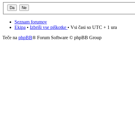
Seznam forumov
Ekipa
•
Izbriši vse piškotke
• Vsi časi so UTC + 1 ura
Teče na
phpBB
® Forum Software © phpBB Group