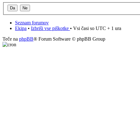
Seznam forumov
Ekipa
•
Izbriši vse piškotke
• Vsi časi so UTC + 1 ura
Teče na
phpBB
® Forum Software © phpBB Group