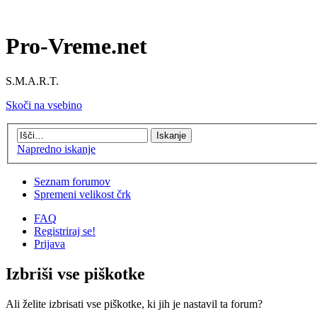
Pro-Vreme.net
S.M.A.R.T.
Skoči na vsebino
Napredno iskanje
Seznam forumov
Spremeni velikost črk
FAQ
Registriraj se!
Prijava
Izbriši vse piškotke
Ali želite izbrisati vse piškotke, ki jih je nastavil ta forum?