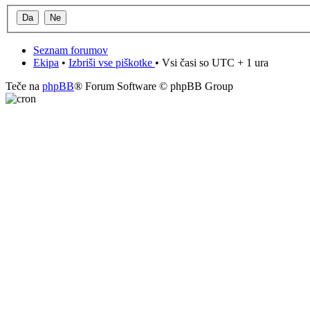
Seznam forumov
Ekipa
•
Izbriši vse piškotke
• Vsi časi so UTC + 1 ura
Teče na
phpBB
® Forum Software © phpBB Group