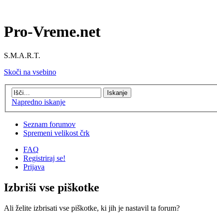
Pro-Vreme.net
S.M.A.R.T.
Skoči na vsebino
Napredno iskanje
Seznam forumov
Spremeni velikost črk
FAQ
Registriraj se!
Prijava
Izbriši vse piškotke
Ali želite izbrisati vse piškotke, ki jih je nastavil ta forum?