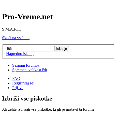
Pro-Vreme.net
S.M.A.R.T.
Skoči na vsebino
Napredno iskanje
Seznam forumov
Spremeni velikost črk
FAQ
Registriraj se!
Prijava
Izbriši vse piškotke
Ali želite izbrisati vse piškotke, ki jih je nastavil ta forum?