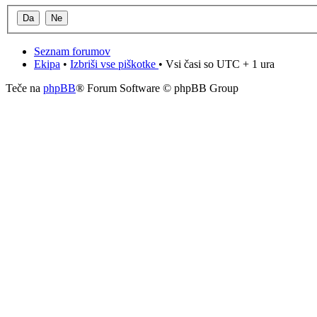
Seznam forumov
Ekipa
•
Izbriši vse piškotke
• Vsi časi so UTC + 1 ura
Teče na
phpBB
® Forum Software © phpBB Group