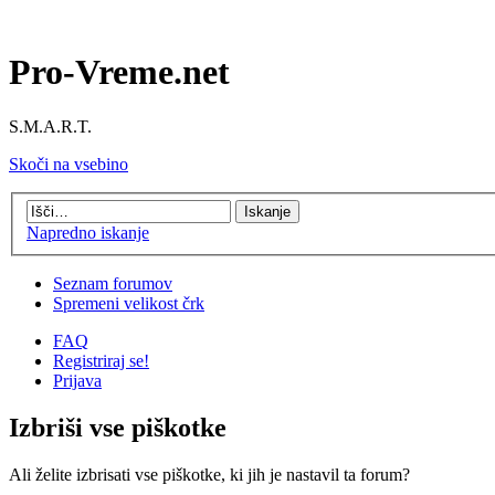
Pro-Vreme.net
S.M.A.R.T.
Skoči na vsebino
Napredno iskanje
Seznam forumov
Spremeni velikost črk
FAQ
Registriraj se!
Prijava
Izbriši vse piškotke
Ali želite izbrisati vse piškotke, ki jih je nastavil ta forum?