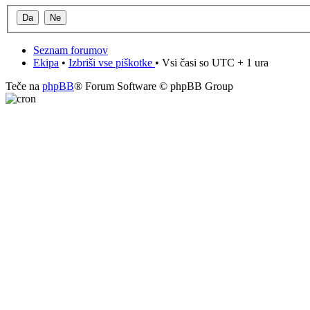
Seznam forumov
Ekipa
•
Izbriši vse piškotke
• Vsi časi so UTC + 1 ura
Teče na
phpBB
® Forum Software © phpBB Group