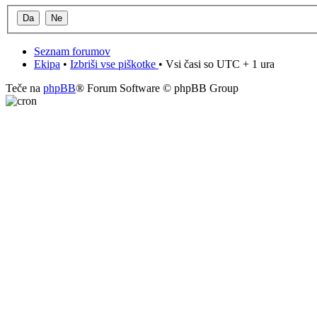
Seznam forumov
Ekipa
•
Izbriši vse piškotke
• Vsi časi so UTC + 1 ura
Teče na
phpBB
® Forum Software © phpBB Group