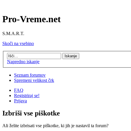
Pro-Vreme.net
S.M.A.R.T.
Skoči na vsebino
Napredno iskanje
Seznam forumov
Spremeni velikost črk
FAQ
Registriraj se!
Prijava
Izbriši vse piškotke
Ali želite izbrisati vse piškotke, ki jih je nastavil ta forum?