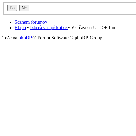
Seznam forumov
Ekipa
•
Izbriši vse piškotke
• Vsi časi so UTC + 1 ura
Teče na
phpBB
® Forum Software © phpBB Group