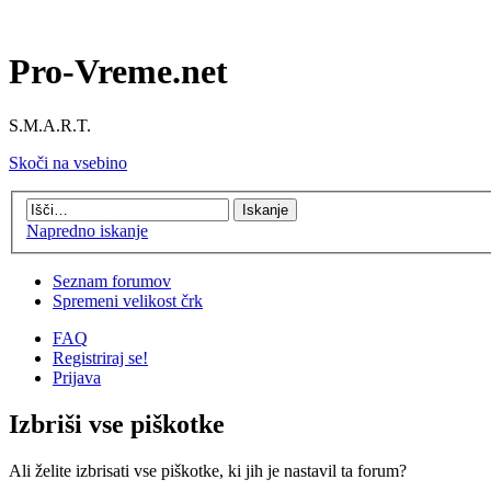
Pro-Vreme.net
S.M.A.R.T.
Skoči na vsebino
Napredno iskanje
Seznam forumov
Spremeni velikost črk
FAQ
Registriraj se!
Prijava
Izbriši vse piškotke
Ali želite izbrisati vse piškotke, ki jih je nastavil ta forum?