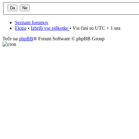
Seznam forumov
Ekipa
•
Izbriši vse piškotke
• Vsi časi so UTC + 1 ura
Teče na
phpBB
® Forum Software © phpBB Group