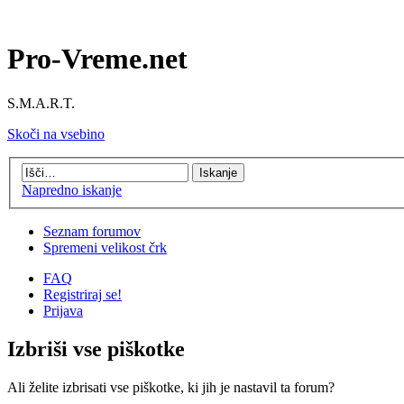
Pro-Vreme.net
S.M.A.R.T.
Skoči na vsebino
Napredno iskanje
Seznam forumov
Spremeni velikost črk
FAQ
Registriraj se!
Prijava
Izbriši vse piškotke
Ali želite izbrisati vse piškotke, ki jih je nastavil ta forum?