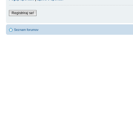
Registriraj se!
Seznam forumov