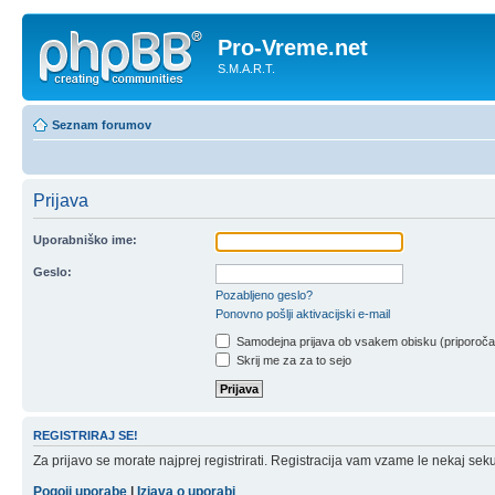
Pro-Vreme.net
S.M.A.R.T.
Seznam forumov
Prijava
Uporabniško ime:
Geslo:
Pozabljeno geslo?
Ponovno pošlji aktivacijski e-mail
Samodejna prijava ob vsakem obisku (priporoč
Skrij me za za to sejo
REGISTRIRAJ SE!
Za prijavo se morate najprej registrirati. Registracija vam vzame le nekaj sek
Pogoji uporabe
|
Izjava o uporabi