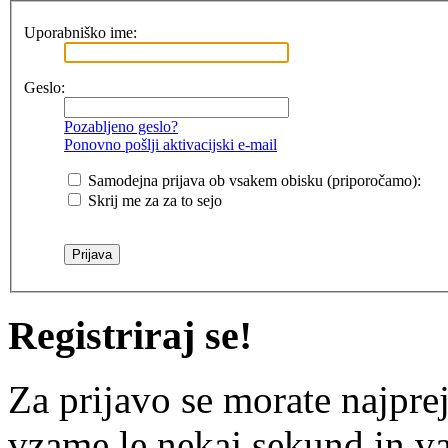
Uporabniško ime:
Geslo:
Pozabljeno geslo?
Ponovno pošlji aktivacijski e-mail
Samodejna prijava ob vsakem obisku (priporočamo):
Skrij me za za to sejo
Registriraj se!
Za prijavo se morate najprej
vzame le nekaj sekund in v