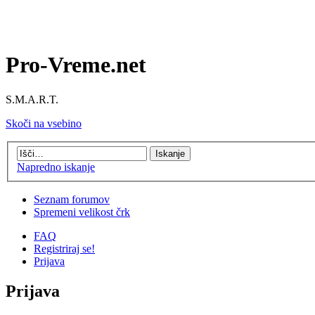
Pro-Vreme.net
S.M.A.R.T.
Skoči na vsebino
Napredno iskanje
Seznam forumov
Spremeni velikost črk
FAQ
Registriraj se!
Prijava
Prijava