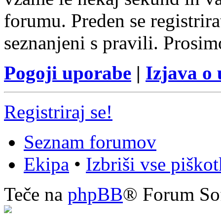
forumu. Preden se registrirat
seznanjeni s pravili. Prosim
Pogoji uporabe
|
Izjava o
Registriraj se!
Seznam forumov
Ekipa
•
Izbriši vse piško
Teče na
phpBB
® Forum So