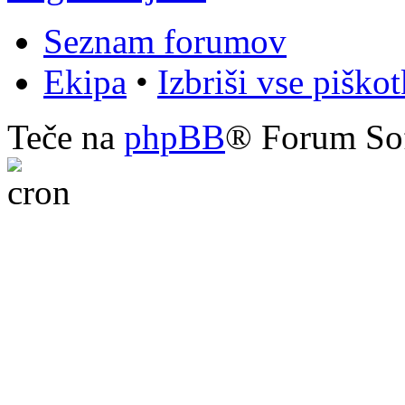
Seznam forumov
Ekipa
•
Izbriši vse piško
Teče na
phpBB
® Forum So