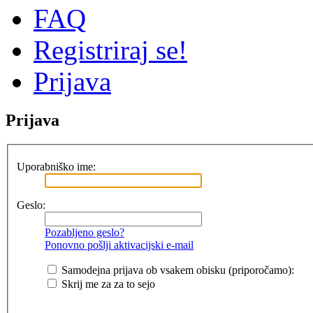
FAQ
Registriraj se!
Prijava
Prijava
Uporabniško ime:
Geslo:
Pozabljeno geslo?
Ponovno pošlji aktivacijski e-mail
Samodejna prijava ob vsakem obisku (priporočamo):
Skrij me za za to sejo