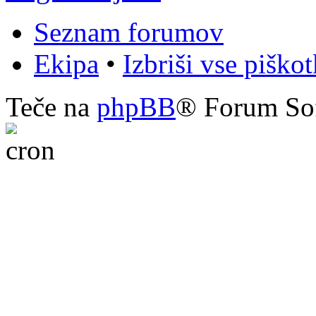
Seznam forumov
Ekipa
•
Izbriši vse piško
Teče na
phpBB
® Forum So