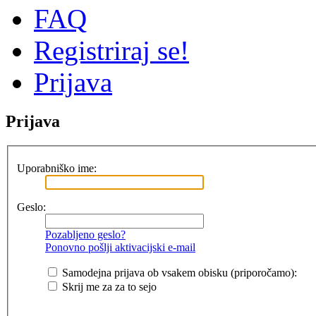
FAQ
Registriraj se!
Prijava
Prijava
Uporabniško ime:
Geslo:
Pozabljeno geslo?
Ponovno pošlji aktivacijski e-mail
Samodejna prijava ob vsakem obisku (priporočamo):
Skrij me za za to sejo