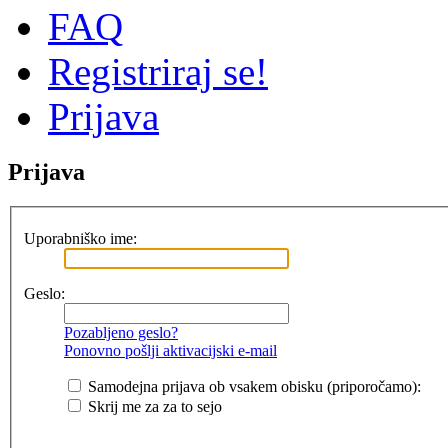
FAQ
Registriraj se!
Prijava
Prijava
Uporabniško ime:
Geslo:
Pozabljeno geslo?
Ponovno pošlji aktivacijski e-mail
Samodejna prijava ob vsakem obisku (priporočamo):
Skrij me za za to sejo