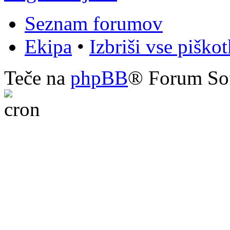
Seznam forumov
Ekipa
•
Izbriši vse piško
Teče na
phpBB
® Forum So